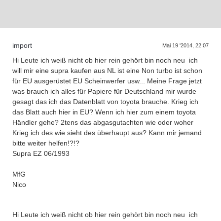
D
a
s
T
r
e
f
f
e
n
d
e
r
G
e
n
e
r
a
t
i
o
n
e
n
import
Mai 19 '2014, 22:07
Hi Leute ich weiß nicht ob hier rein gehört bin noch neu
ich
will mir eine supra kaufen aus NL ist eine Non turbo ist schon
für EU ausgerüstet EU Scheinwerfer usw... Meine Frage jetzt
was brauch ich alles für Papiere für Deutschland mir wurde
gesagt das ich das Datenblatt von toyota brauche. Krieg ich
das Blatt auch hier in EU? Wenn ich hier zum einem toyota
Händler gehe? 2tens das abgasgutachten wie oder woher
Krieg ich des wie sieht des überhaupt aus? Kann mir jemand
bitte weiter helfen!?!?
Supra EZ 06/1993
MfG
Nico
Hi Leute ich weiß nicht ob hier rein gehört bin noch neu
ich