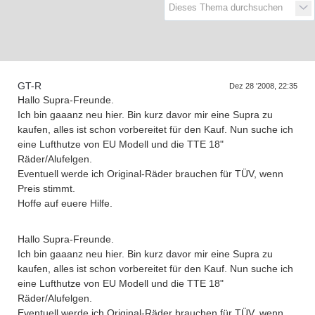
D
a
s
T
e
f
f
e
n
d
e
r
G
e
n
e
r
a
t
i
o
n
e
r
n
GT-R
Dez 28 '2008, 22:35
Hallo Supra-Freunde.
Ich bin gaaanz neu hier. Bin kurz davor mir eine Supra zu
kaufen, alles ist schon vorbereitet für den Kauf. Nun suche ich
eine Lufthutze von EU Modell und die TTE 18"
Räder/Alufelgen.
Eventuell werde ich Original-Räder brauchen für TÜV, wenn
Preis stimmt.
Hoffe auf euere Hilfe.
Hallo Supra-Freunde.
Ich bin gaaanz neu hier. Bin kurz davor mir eine Supra zu
kaufen, alles ist schon vorbereitet für den Kauf. Nun suche ich
eine Lufthutze von EU Modell und die TTE 18"
Räder/Alufelgen.
Eventuell werde ich Original-Räder brauchen für TÜV, wenn