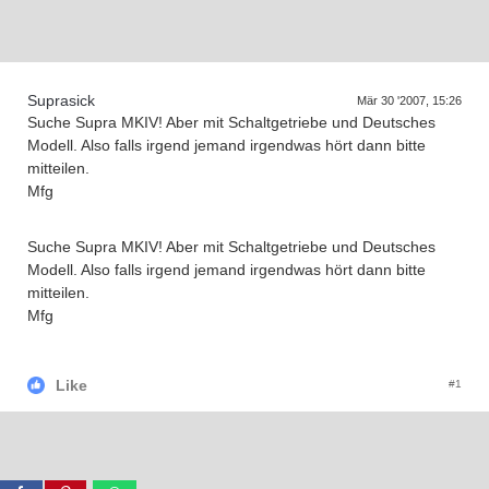
D
a
s
T
r
e
f
f
e
n
d
e
r
G
e
n
e
r
a
t
i
o
n
e
n
Suprasick
Mär 30 '2007, 15:26
Suche Supra MKIV! Aber mit Schaltgetriebe und Deutsches
Modell. Also falls irgend jemand irgendwas hört dann bitte
mitteilen.
Mfg
Suche Supra MKIV! Aber mit Schaltgetriebe und Deutsches
Modell. Also falls irgend jemand irgendwas hört dann bitte
mitteilen.
Mfg
Like
#1