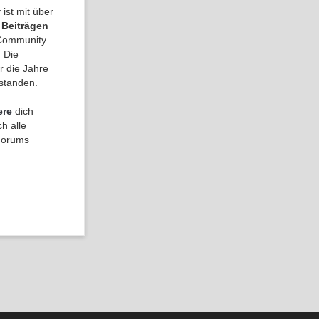
ist mit über
 Beiträgen
a Community
 Die
r die Jahre
tstanden.
ere
dich
h alle
 Forums