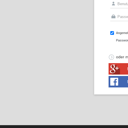
Angemeld
Passwor
oder m