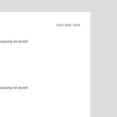
Feb 6 '2012, 14:43
SU
lassung ist wurst!
lassung ist wurst!
u