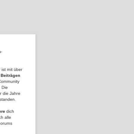
.
a-
ist mit über
 Beiträgen
a Community
 Die
r die Jahre
tstanden.
ere
dich
h alle
 Forums