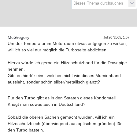
D
a
s
T
r
e
f
f
e
n
d
e
r
G
e
n
e
r
a
t
i
o
n
e
McGregory
Jul 20 '2005, 1:57
Um der Temperatur im Motorraum etwas entgegen zu wirken,
will ich so viel nur möglich die Turboseite abdichten.
Hierzu würde ich gerne ein Hitzeschutzband für die Downpipe
nehmen.
Gibt es hierfür eins, welches nicht wie dieses Mumienband
aussieht, sonder schön silber/metallisch glänzt?
Für den Turbo gibt es in den Staaten dieses Kondomteil
Kriegt man sowas auch in Deutschland?
Sobald die oberen Sachen gemacht wurden, will ich ein
Hitzeschutzblech (überwiegend aus optischen gründen) für
den Turbo basteln.