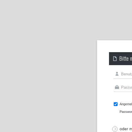
Bitte 
Angemeld
Passwor
oder m