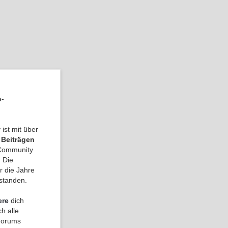
.
a-
ist mit über
 Beiträgen
a Community
 Die
r die Jahre
tstanden.
ere
dich
h alle
 Forums