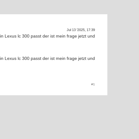
Jul 13 '2025, 17:39
n Lexus lc 300 passt der ist mein frage jetzt und
SU
n Lexus lc 300 passt der ist mein frage jetzt und
#1
u