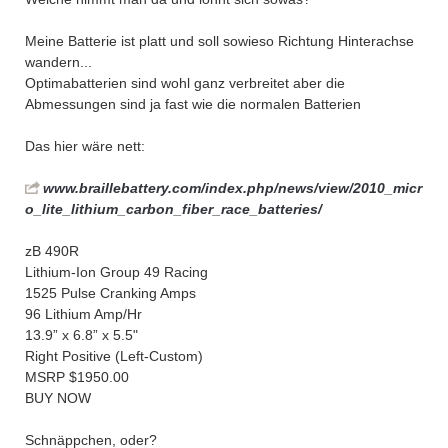
Meine Batterie ist platt und soll sowieso Richtung Hinterachse
wandern...
Optimabatterien sind wohl ganz verbreitet aber die
Abmessungen sind ja fast wie die normalen Batterien
Das hier wäre nett:
www.braillebattery.com/index.php/news/view/2010_micr
o_lite_lithium_carbon_fiber_race_batteries/
zB 490R
Lithium-Ion Group 49 Racing
1525 Pulse Cranking Amps
96 Lithium Amp/Hr
13.9” x 6.8” x 5.5"
Right Positive (Left-Custom)
MSRP $1950.00
BUY NOW
Schnäppchen, oder?