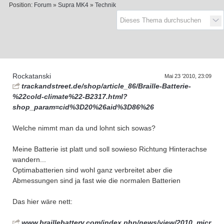
Position:
Forum
»
Supra MK4
»
Technik
D
a
s
T
r
e
f
f
e
n
d
e
r
G
e
n
e
r
a
t
i
o
n
e
Rockatanski
Mai 23 '2010, 23:09
trackandstreet.de/shop/article_86/Braille-Batterie-
%22cold-climate%22-B2317.html?
shop_param=cid%3D20%26aid%3D86%26
Welche nimmt man da und lohnt sich sowas?
Meine Batterie ist platt und soll sowieso Richtung Hinterachse
wandern...
Optimabatterien sind wohl ganz verbreitet aber die
Abmessungen sind ja fast wie die normalen Batterien
Das hier wäre nett:
www.braillebattery.com/index.php/news/view/2010_micr