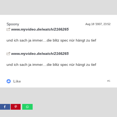
D
a
s
T
e
f
f
e
n
d
e
r
G
e
n
e
r
a
t
i
o
n
e
r
n
Spoony
Aug 18 '2007, 23:52
www.myvideo.de/watch/2166265
und ich sach ja immer....die blitz spec nür hängt zu tief
www.myvideo.de/watch/2166265
und ich sach ja immer....die blitz spec nür hängt zu tief
Like
#1