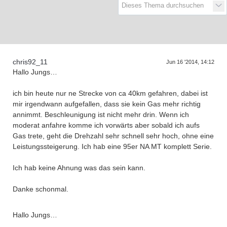
D
a
s
r
e
f
f
e
n
d
e
r
G
e
n
e
r
a
t
i
o
n
e
T
n
chris92_11
Jun 16 '2014, 14:12
Hallo Jungs…
ich bin heute nur ne Strecke von ca 40km gefahren, dabei ist
mir irgendwann aufgefallen, dass sie kein Gas mehr richtig
annimmt. Beschleunigung ist nicht mehr drin. Wenn ich
moderat anfahre komme ich vorwärts aber sobald ich aufs
Gas trete, geht die Drehzahl sehr schnell sehr hoch, ohne eine
Leistungssteigerung. Ich hab eine 95er NA MT komplett Serie.
Ich hab keine Ahnung was das sein kann.
Danke schonmal.
Hallo Jungs…