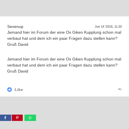
D
a
s
r
e
f
f
e
n
d
e
r
G
e
n
e
r
a
t
i
o
n
e
T
n
Sevenup
Jun 14 '2016, 11:20
Jemand hier im Forum der eine Os Giken Kupplung schon mal
verbaut hat und dem ich ein paar Fragen dazu stellen kann?
Gruß David
Jemand hier im Forum der eine Os Giken Kupplung schon mal
verbaut hat und dem ich ein paar Fragen dazu stellen kann?
Gruß David
Like
#1