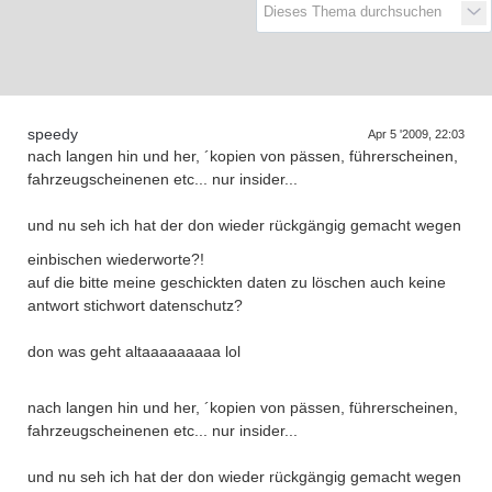
D
a
s
T
r
e
f
f
e
n
d
e
r
G
e
n
e
r
a
t
i
o
n
e
speedy
Apr 5 '2009, 22:03
nach langen hin und her, ´kopien von pässen, führerscheinen,
fahrzeugscheinenen etc... nur insider...
und nu seh ich hat der don wieder rückgängig gemacht wegen
einbischen wiederworte?!
auf die bitte meine geschickten daten zu löschen auch keine
antwort stichwort datenschutz?
don was geht altaaaaaaaaa lol
nach langen hin und her, ´kopien von pässen, führerscheinen,
fahrzeugscheinenen etc... nur insider...
und nu seh ich hat der don wieder rückgängig gemacht wegen