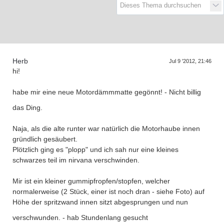
D
a
s
T
r
e
f
f
e
n
d
e
r
G
e
n
e
r
a
t
i
o
n
e
Herb
Jul 9 '2012, 21:46
hi!
habe mir eine neue Motordämmmatte gegönnt! - Nicht billig
das Ding.
Naja, als die alte runter war natürlich die Motorhaube innen
gründlich gesäubert.
Plötzlich ging es "plopp" und ich sah nur eine kleines
schwarzes teil im nirvana verschwinden.
Mir ist ein kleiner gummipfropfen/stopfen, welcher
normalerweise (2 Stück, einer ist noch dran - siehe Foto) auf
Höhe der spritzwand innen sitzt abgesprungen und nun
verschwunden. - hab Stundenlang gesucht