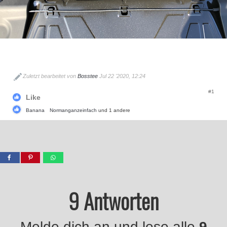
Zuletzt bearbeitet von
Bosstee
Jul 22 '2020, 12:24
#1
Like
Banana
Normanganzeinfach
und 1 andere
9 Antworten
Melde dich an und lese alle
9