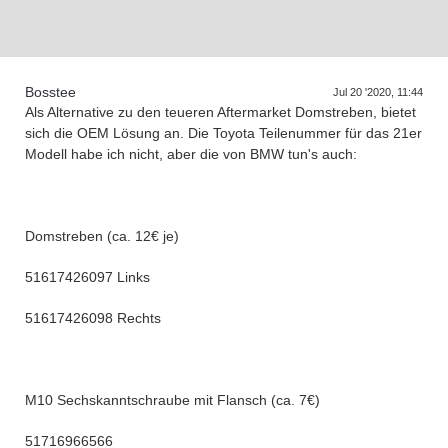
Bosstee
Jul 20 '2020, 11:44
D
a
s
T
r
e
f
e
n
d
e
r
G
e
n
e
r
a
t
i
o
n
e
Als Alternative zu den teueren Aftermarket Domstreben, bietet
sich die OEM Lösung an. Die Toyota Teilenummer für das 21er
Modell habe ich nicht, aber die von BMW tun's auch:
Domstreben (ca. 12€ je)
51617426097 Links
51617426098 Rechts
M10 Sechskanntschraube mit Flansch (ca. 7€)
51716966566