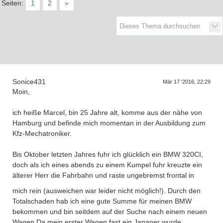
Seiten:
1
2
»
D
a
s
T
r
e
f
f
e
n
d
e
r
G
e
n
e
r
a
t
i
o
n
e
Sonice431
Mär 17 '2016, 22:29
Moin,
ich heiße Marcel, bin 25 Jahre alt, komme aus der nähe von
Hamburg und befinde mich momentan in der Ausbildung zum
Kfz-Mechatroniker.
Bis Oktober letzten Jahres fuhr ich glücklich ein BMW 320CI,
doch als ich eines abends zu einem Kumpel fuhr kreuzte ein
älterer Herr die Fahrbahn und raste ungebremst frontal in
mich rein
(ausweichen war leider nicht möglich!). Durch den
Totalschaden hab ich eine gute Summe für meinen BMW
bekommen und bin seitdem auf der Suche nach einem neuen
Wagen.Da mein erster Wagen fast ein Japaner wurde