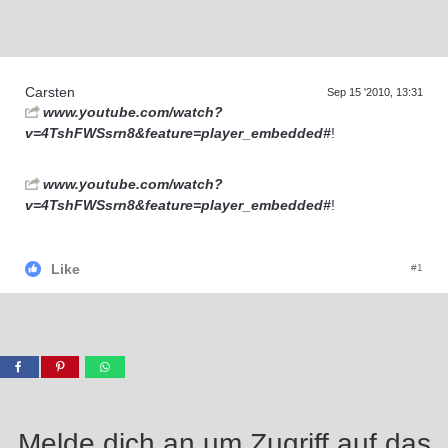
D
a
s
T
r
e
f
f
e
n
d
e
r
G
e
n
e
r
a
t
i
o
n
e
Carsten
Sep 15 '2010, 13:31
www.youtube.com/watch?
v=4TshFWSsrn8&feature=player_embedded#
!
www.youtube.com/watch?
v=4TshFWSsrn8&feature=player_embedded#
!
Like
#1
Melde dich an um Zugriff auf das