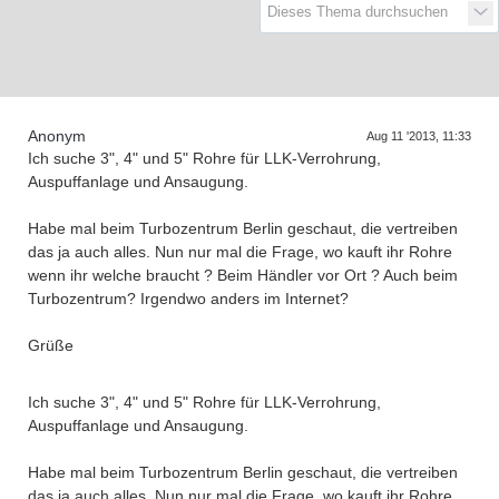
D
a
s
T
r
e
f
f
e
n
d
e
r
G
e
n
e
r
a
t
i
o
n
e
n
Anonym
Aug 11 '2013, 11:33
Ich suche 3", 4" und 5" Rohre für LLK-Verrohrung,
Auspuffanlage und Ansaugung.
Habe mal beim Turbozentrum Berlin geschaut, die vertreiben
das ja auch alles. Nun nur mal die Frage, wo kauft ihr Rohre
wenn ihr welche braucht ? Beim Händler vor Ort ? Auch beim
Turbozentrum? Irgendwo anders im Internet?
Grüße
Ich suche 3", 4" und 5" Rohre für LLK-Verrohrung,
Auspuffanlage und Ansaugung.
Habe mal beim Turbozentrum Berlin geschaut, die vertreiben
das ja auch alles. Nun nur mal die Frage, wo kauft ihr Rohre