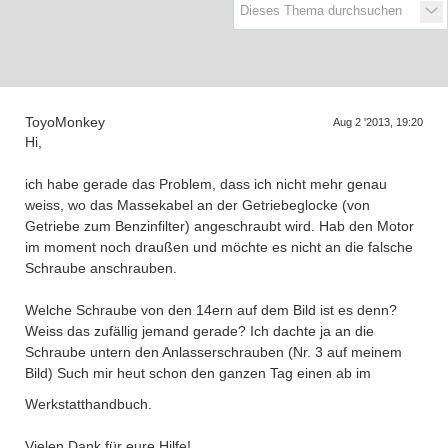
D
a
s
T
r
f
f
e
n
d
e
r
G
e
n
e
r
a
t
i
o
n
e
ToyoMonkey
Aug 2 '2013, 19:20
Hi,
ich habe gerade das Problem, dass ich nicht mehr genau
weiss, wo das Massekabel an der Getriebeglocke (von
Getriebe zum Benzinfilter) angeschraubt wird. Hab den Motor
im moment noch draußen und möchte es nicht an die falsche
Schraube anschrauben.
Welche Schraube von den 14ern auf dem Bild ist es denn?
Weiss das zufällig jemand gerade? Ich dachte ja an die
Schraube untern den Anlasserschrauben (Nr. 3 auf meinem
Bild) Such mir heut schon den ganzen Tag einen ab im
Werkstatthandbuch.
Vielen Dank für eure Hilfe!