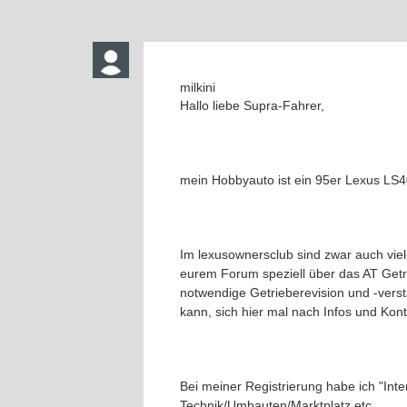
milkini
Hallo liebe Supra-Fahrer,
mein Hobbyauto ist ein 95er Lexus LS4
Im lexusownersclub sind zwar auch viel
eurem Forum speziell über das AT Get
notwendige Getrieberevision und -verst
kann, sich hier mal nach Infos und Kont
Bei meiner Registrierung habe ich "Int
Technik/Umbauten/Marktplatz etc.