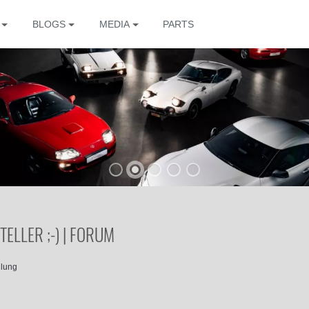
BLOGS
MEDIA
PARTS
The
LLER ;-) | FORUM
llung