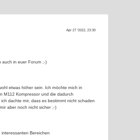
Supra ge
SU
Apr 27 '2022, 23:30
 auch in euer Forum ;-)
wohl etwas höher sein. Ich möchte mich in
ton M112 Kompressor und die dadurch
 ich dachte mir, dass es bestimmt nicht schaden
ir aber noch nicht sicher ;-)
h interessanten Bereichen