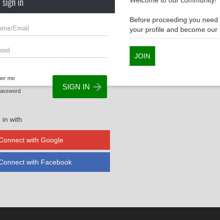
 sign in
Welcome to our community!
Before proceeding you need t
your profile and become ou
JOIN
er me
Password
 in with
Connect with Google
Connect with Facebook