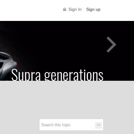
Sign In
Sign up
Supra generations
 Toyota Supra Community for all Supra
generations