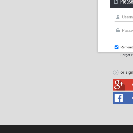
Please
Rememb
Forgot 
or sign