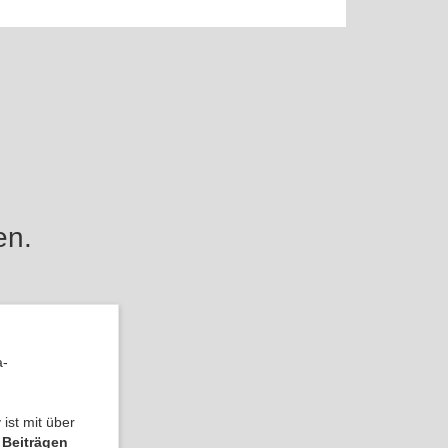
en.
a-
ist mit über
 Beiträgen