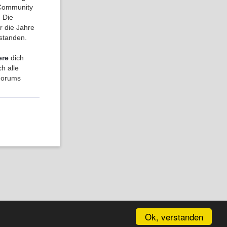
a Community
 Die
r die Jahre
tstanden.
ere
dich
h alle
 Forums
Ok, verstanden