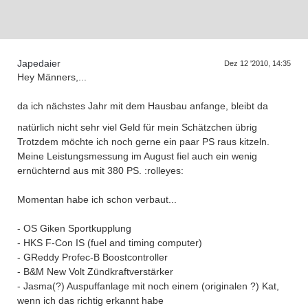
D
a
s
T
r
e
f
f
e
n
d
e
r
G
e
n
e
r
a
t
i
o
n
e
Japedaier
Dez 12 '2010, 14:35
Hey Männers,...
da ich nächstes Jahr mit dem Hausbau anfange, bleibt da
natürlich nicht sehr viel Geld für mein Schätzchen übrig
Trotzdem möchte ich noch gerne ein paar PS raus kitzeln.
Meine Leistungsmessung im August fiel auch ein wenig
ernüchternd aus mit 380 PS. :rolleyes:
Momentan habe ich schon verbaut...
- OS Giken Sportkupplung
- HKS F-Con IS (fuel and timing computer)
- GReddy Profec-B Boostcontroller
- B&M New Volt Zündkraftverstärker
- Jasma(?) Auspuffanlage mit noch einem (originalen ?) Kat,
wenn ich das richtig erkannt habe