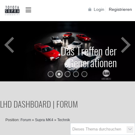
Login
Registrieren
Das Treffen der
Generationen
LHD DASHBOARD | FORUM
Position:
Forum
»
Supra MK4
»
Technik