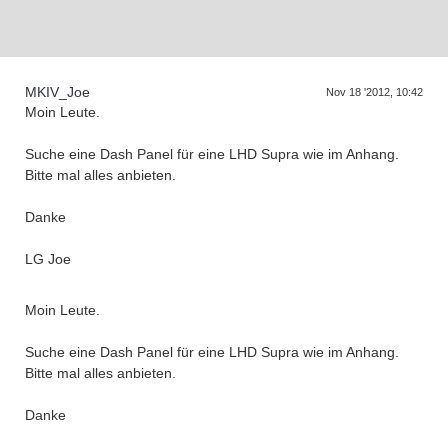
D
a
s
r
e
f
f
e
n
d
e
r
G
e
n
e
r
a
t
i
o
n
e
T
n
MKIV_Joe
Nov 18 '2012, 10:42
Moin Leute.
Suche eine Dash Panel für eine LHD Supra wie im Anhang.
Bitte mal alles anbieten.
Danke
LG Joe
Moin Leute.
Suche eine Dash Panel für eine LHD Supra wie im Anhang.
Bitte mal alles anbieten.
Danke