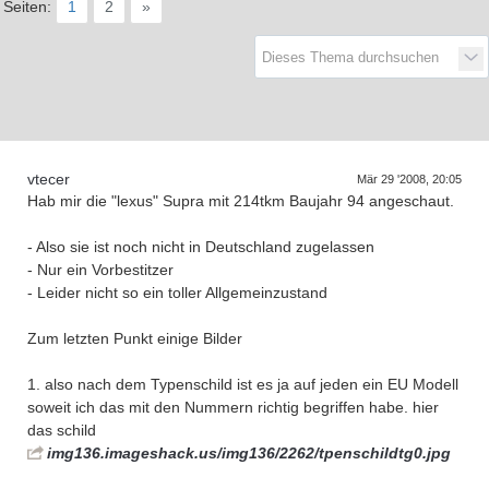
Seiten:
1
2
»
D
a
s
T
r
e
f
e
n
d
e
r
G
e
n
e
r
a
t
i
o
n
e
vtecer
Mär 29 '2008, 20:05
f
n
Hab mir die "lexus" Supra mit 214tkm Baujahr 94 angeschaut.
- Also sie ist noch nicht in Deutschland zugelassen
- Nur ein Vorbestitzer
- Leider nicht so ein toller Allgemeinzustand
Zum letzten Punkt einige Bilder
1. also nach dem Typenschild ist es ja auf jeden ein EU Modell
soweit ich das mit den Nummern richtig begriffen habe. hier
das schild
img136.imageshack.us/img136/2262/tpenschildtg0.jpg