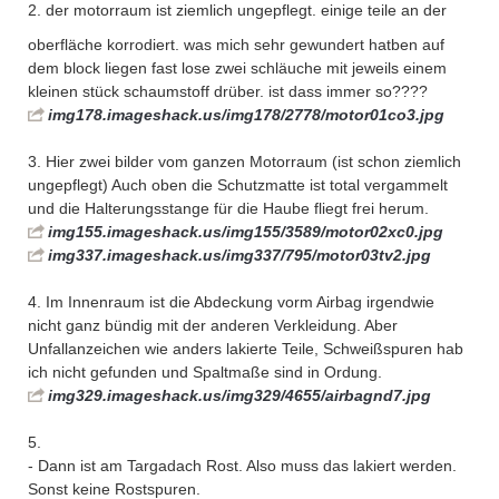
2. der motorraum ist ziemlich ungepflegt. einige teile an der
oberfläche korrodiert. was mich sehr gewundert hat
ben auf
dem block liegen fast lose zwei schläuche mit jeweils einem
kleinen stück schaumstoff drüber. ist dass immer so????
img178.imageshack.us/img178/2778/motor01co3.jpg
3. Hier zwei bilder vom ganzen Motorraum (ist schon ziemlich
ungepflegt) Auch oben die Schutzmatte ist total vergammelt
und die Halterungsstange für die Haube fliegt frei herum.
img155.imageshack.us/img155/3589/motor02xc0.jpg
img337.imageshack.us/img337/795/motor03tv2.jpg
4. Im Innenraum ist die Abdeckung vorm Airbag irgendwie
nicht ganz bündig mit der anderen Verkleidung. Aber
Unfallanzeichen wie anders lakierte Teile, Schweißspuren hab
ich nicht gefunden und Spaltmaße sind in Ordung.
img329.imageshack.us/img329/4655/airbagnd7.jpg
5.
- Dann ist am Targadach Rost. Also muss das lakiert werden.
Sonst keine Rostspuren.