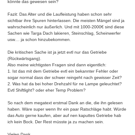
könnte das gewesen sein?
Fazit: Das Alter und die Laufleistung haben schon sehr
sichtbar ihre Spuren hinterlassen. Die meisten Mängel sind ja
wahrscheinlich nur äußerlich. Und mit 1000-2000€ sind diese
Sachen wie Targa Dach lakieren, Steinschlag, Scheinwerfer
usw.... ja schon hinzubekommen.
Die kritischen Sache ist ja jetzt evtl nur das Getriebe
(Rückwärtsgang).
Also meine wichtigsten Fragen sind dann eigentlich:
1. Ist das mit dem Getriebe evtl ein bekannter Fehler oder
sogar normal dass der schwer reingeht nach gewisser Zeit?
2. Was hat da bei hoher Drehzahl für ne Lampe geleuchtet?
Evtl Shiftlight? oder eher Temp Problem?
So nach dem megatext erstmal Dank an die, die ihn gelesen
haben. Wäre super wenn Ihr ein paar Ratschläge habt. Würde
das Auto gerne kaufen, aber auf nen kaputtes Getriebe hab
ich kein Bock. Der Rest müsste ja zu machen sein.
Vielen Dank