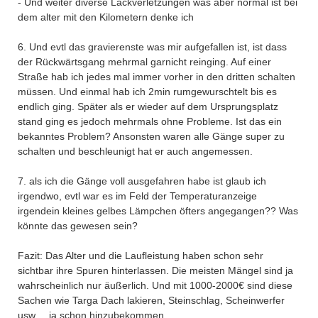
- Und weiter diverse Lackverletzungen was aber normal ist bei
dem alter mit den Kilometern denke ich
6. Und evtl das gravierenste was mir aufgefallen ist, ist dass
der Rückwärtsgang mehrmal garnicht reinging. Auf einer
Straße hab ich jedes mal immer vorher in den dritten schalten
müssen. Und einmal hab ich 2min rumgewurschtelt bis es
endlich ging. Später als er wieder auf dem Ursprungsplatz
stand ging es jedoch mehrmals ohne Probleme. Ist das ein
bekanntes Problem? Ansonsten waren alle Gänge super zu
schalten und beschleunigt hat er auch angemessen.
7. als ich die Gänge voll ausgefahren habe ist glaub ich
irgendwo, evtl war es im Feld der Temperaturanzeige
irgendein kleines gelbes Lämpchen öfters angegangen?? Was
könnte das gewesen sein?
Fazit: Das Alter und die Laufleistung haben schon sehr
sichtbar ihre Spuren hinterlassen. Die meisten Mängel sind ja
wahrscheinlich nur äußerlich. Und mit 1000-2000€ sind diese
Sachen wie Targa Dach lakieren, Steinschlag, Scheinwerfer
usw.... ja schon hinzubekommen.