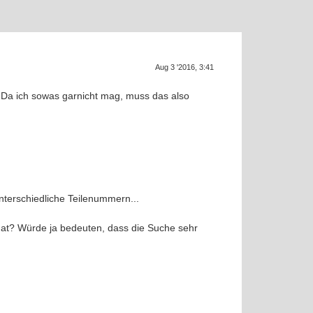
Aug 3 '2016, 3:41
S
. Da ich sowas garnicht mag, muss das also
nterschiedliche Teilenummern...
hat? Würde ja bedeuten, dass die Suche sehr