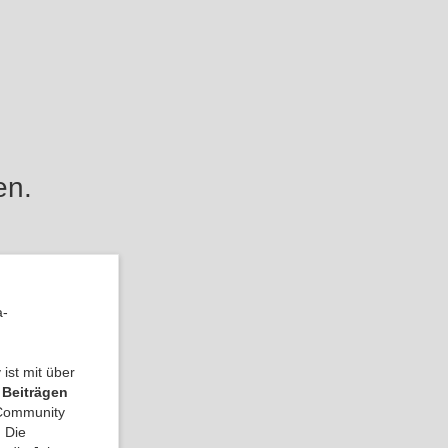
en.
a-
ist mit über
 Beiträgen
a Community
 Die