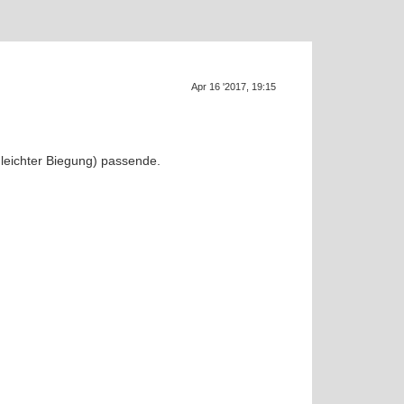
Apr 16 '2017, 19:15
S
leichter Biegung) passende.