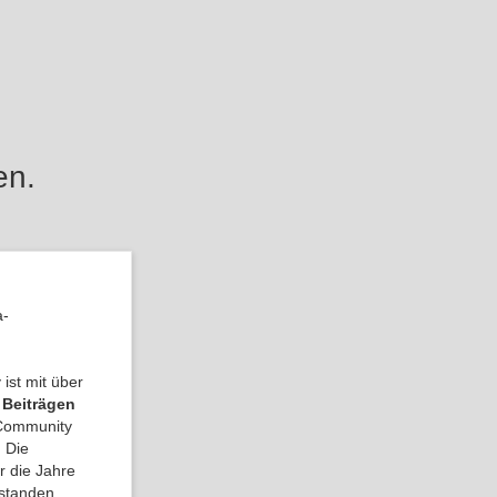
en.
a-
ist mit über
 Beiträgen
a Community
 Die
r die Jahre
tstanden.