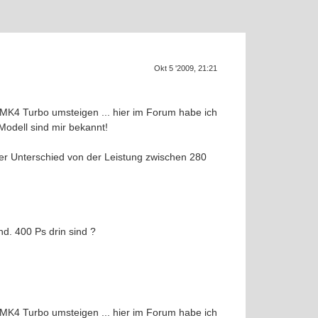
Okt 5 '2009, 21:21
SU
ne MK4 Turbo umsteigen ... hier im Forum habe ich
odell sind mir bekannt!
oßer Unterschied von der Leistung zwischen 280
d. 400 Ps drin sind ?
ne MK4 Turbo umsteigen ... hier im Forum habe ich