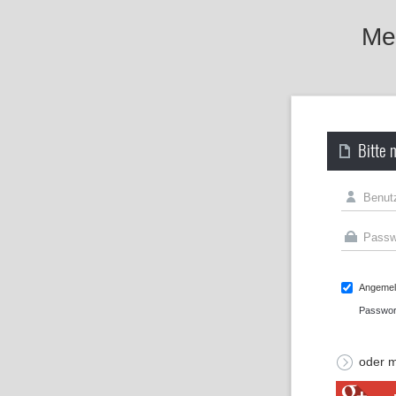
Mel
Bitte 
Angemeld
Passwor
oder m