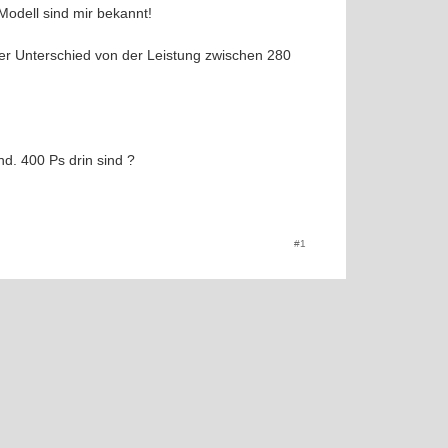
odell sind mir bekannt!
oßer Unterschied von der Leistung zwischen 280
d. 400 Ps drin sind ?
#1