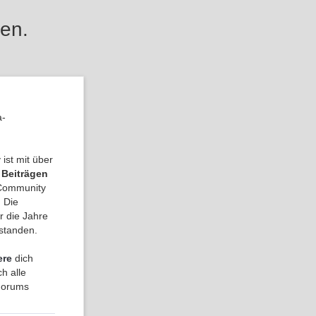
en.
a-
ist mit über
 Beiträgen
a Community
 Die
r die Jahre
tstanden.
ere
dich
h alle
 Forums