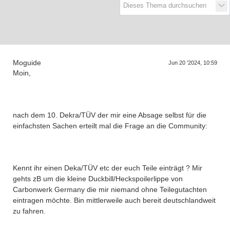
D
a
s
T
r
e
f
f
e
n
d
e
r
G
e
n
e
r
a
t
i
o
n
e
Moguide
Jun 20 '2024, 10:59
Moin,
nach dem 10. Dekra/TÜV der mir eine Absage selbst für die
einfachsten Sachen erteilt mal die Frage an die Community:
Kennt ihr einen Deka/TÜV etc der euch Teile einträgt ? Mir
gehts zB um die kleine Duckbill/Heckspoilerlippe von
Carbonwerk Germany die mir niemand ohne Teilegutachten
eintragen möchte. Bin mittlerweile auch bereit deutschlandweit
zu fahren.