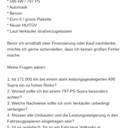
* 586 kW / 797 PS
* Automatik
* Benzin
* Euro 6 / grüne Plakette
* Neuer HU/TÜV
* Laut Verkäufer straßenzugelassen
Bevor ich ernsthaft über Finanzierung oder Kauf nachdenke,
möchte ich gerne sicherstellen, dass ich keinen großen Fehler
mache.
Meine Fragen wären:
1. Ist 171.000 km bei einem stark leistungsgesteigerten A90
Supra ein zu hohes Risiko?
2. Worauf sollte ich bei einem 797-PS-Supra besonders
achten?
3. Welche Nachweise sollte ich vom Verkäufer unbedingt
verlangen?
4. Müssen alle Umbauten und die Leistungssteigerung in den
Fahrzeugpapieren eingetragen sein?
5. Ist es realistisch, für so ein Fahrzeug Vollkasko in