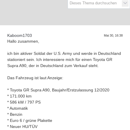
D
a
s
T
r
f
f
e
n
d
e
r
G
e
n
e
r
a
t
i
o
n
e
Kaboom1703
Mai 30, 16:38
Hallo zusammen,
ich bin aktiver Soldat der U.S. Army und werde in Deutschland
stationiert sein. Ich interessiere mich für einen Toyota GR
Supra A90, der in Deutschland zum Verkauf steht.
Das Fahrzeug ist laut Anzeige:
* Toyota GR Supra A90, Baujahr/Erstzulassung 12/2020
* 171.000 km
* 586 kW / 797 PS
* Automatik
* Benzin
* Euro 6 / grüne Plakette
* Neuer HU/TÜV