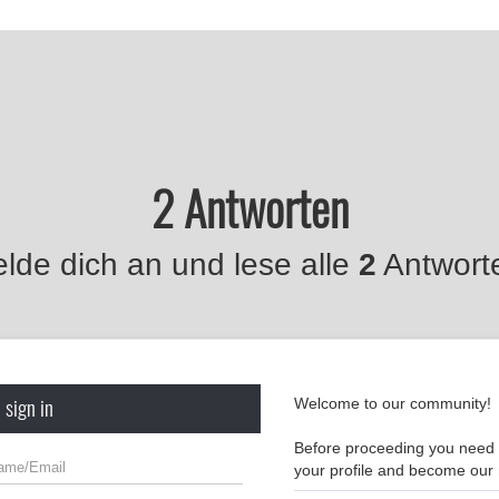
2 Antworten
lde dich an und lese alle
2
Antwort
 sign in
Welcome to our community!
Before proceeding you need t
your profile and become ou