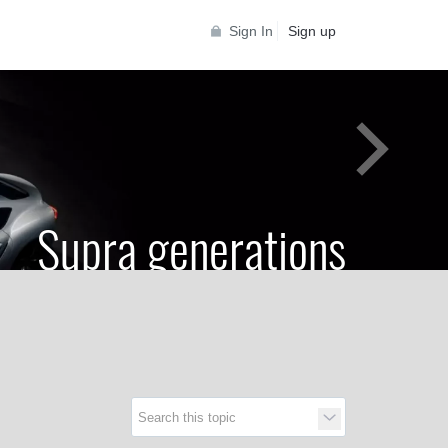
Sign In
Sign up
Supra generations
 Toyota Supra Community for all Supra
generations