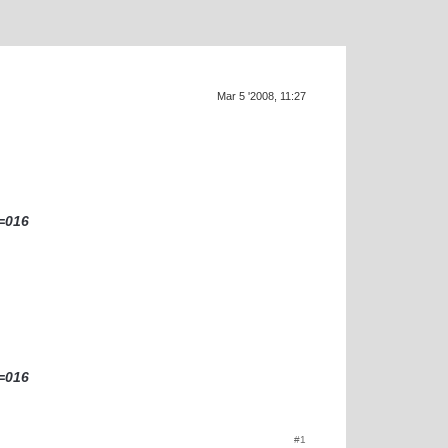
Supra ge
SU
Mar 5 '2008, 11:27
=016
=016
#1