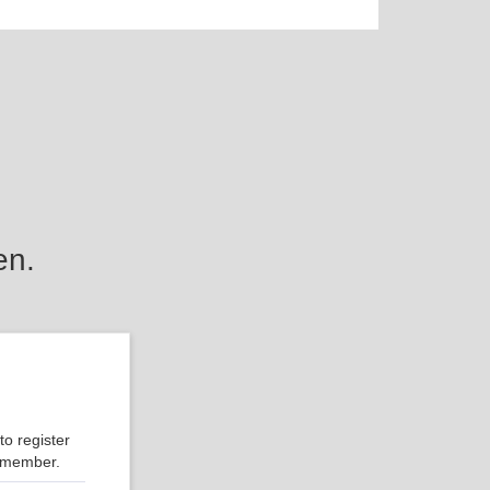
en.
o register
r member.