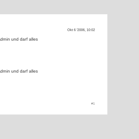
Okt 6 '2006, 10:02
Admin und darf alles
SU
Admin und darf alles
#1
f