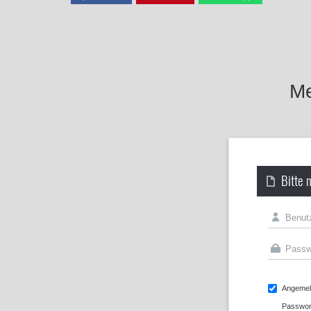
Me
Bitte 
Angemeld
Passwor