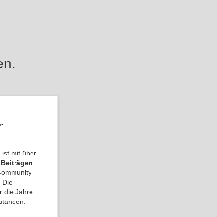
en.
a-
ist mit über
 Beiträgen
a Community
 Die
r die Jahre
tstanden.