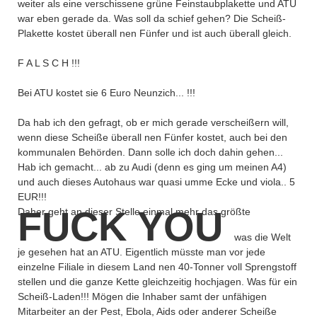
weiter als eine verschissene grüne Feinstaubplakette und ATU
war eben gerade da. Was soll da schief gehen? Die Scheiß-
Plakette kostet überall nen Fünfer und ist auch überall gleich.
F A L S C H !!!
Bei ATU kostet sie 6 Euro Neunzich... !!!
Da hab ich den gefragt, ob er mich gerade verscheißern will,
wenn diese Scheiße überall nen Fünfer kostet, auch bei den
kommunalen Behörden. Dann solle ich doch dahin gehen...
Hab ich gemacht... ab zu Audi (denn es ging um meinen A4)
und auch dieses Autohaus war quasi umme Ecke und viola.. 5
EUR!!!
FUCK YOU
Daher geht an dieser Stelle einmal mehr das größte
was die Welt
je gesehen hat an ATU. Eigentlich müsste man vor jede
einzelne Filiale in diesem Land nen 40-Tonner voll Sprengstoff
stellen und die ganze Kette gleichzeitig hochjagen. Was für ein
Scheiß-Laden!!! Mögen die Inhaber samt der unfähigen
Mitarbeiter an der Pest, Ebola, Aids oder anderer Scheiße