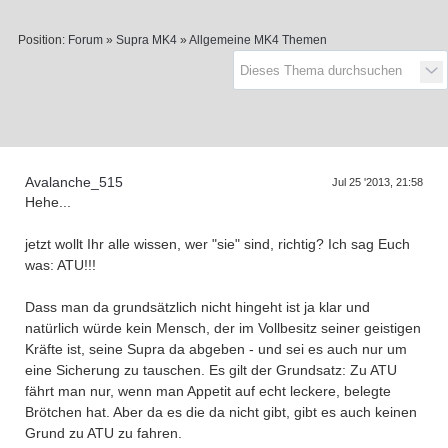
D
a
s
T
e
f
f
e
n
d
e
r
G
e
n
e
r
a
t
i
o
n
e
Position:
Forum
»
Supra MK4
»
Allgemeine MK4 Themen
r
n
Avalanche_515
Jul 25 '2013, 21:58
Hehe...
jetzt wollt Ihr alle wissen, wer "sie" sind, richtig? Ich sag Euch
was: ATU!!!
Dass man da grundsätzlich nicht hingeht ist ja klar und
natürlich würde kein Mensch, der im Vollbesitz seiner geistigen
Kräfte ist, seine Supra da abgeben - und sei es auch nur um
eine Sicherung zu tauschen. Es gilt der Grundsatz: Zu ATU
fährt man nur, wenn man Appetit auf echt leckere, belegte
Brötchen hat. Aber da es die da nicht gibt, gibt es auch keinen
Grund zu ATU zu fahren.