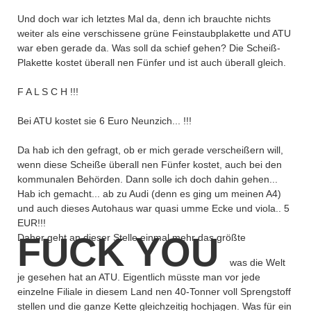
Und doch war ich letztes Mal da, denn ich brauchte nichts
weiter als eine verschissene grüne Feinstaubplakette und ATU
war eben gerade da. Was soll da schief gehen? Die Scheiß-
Plakette kostet überall nen Fünfer und ist auch überall gleich.
F A L S C H !!!
Bei ATU kostet sie 6 Euro Neunzich... !!!
Da hab ich den gefragt, ob er mich gerade verscheißern will,
wenn diese Scheiße überall nen Fünfer kostet, auch bei den
kommunalen Behörden. Dann solle ich doch dahin gehen...
Hab ich gemacht... ab zu Audi (denn es ging um meinen A4)
und auch dieses Autohaus war quasi umme Ecke und viola.. 5
EUR!!!
FUCK YOU
Daher geht an dieser Stelle einmal mehr das größte
was die Welt
je gesehen hat an ATU. Eigentlich müsste man vor jede
einzelne Filiale in diesem Land nen 40-Tonner voll Sprengstoff
stellen und die ganze Kette gleichzeitig hochjagen. Was für ein