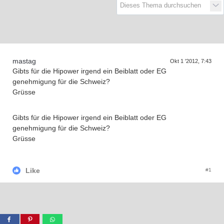
D
a
T
r
e
f
f
e
n
d
e
r
G
e
n
e
r
a
t
i
o
n
e
s
n
mastag
Okt 1 '2012, 7:43
Gibts für die Hipower irgend ein Beiblatt oder EG
genehmigung für die Schweiz?
Grüsse
Gibts für die Hipower irgend ein Beiblatt oder EG
genehmigung für die Schweiz?
Grüsse
Like
#1