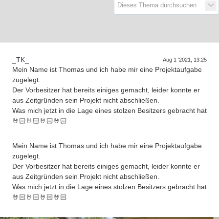
D
a
s
T
r
e
f
f
e
n
d
e
r
G
e
n
e
r
a
t
i
o
n
e
_TK_
Aug 1 '2021, 13:25
Mein Name ist Thomas und ich habe mir eine Projektaufgabe
zugelegt.
Der Vorbesitzer hat bereits einiges gemacht, leider konnte er
aus Zeitgründen sein Projekt nicht abschließen.
Was mich jetzt in die Lage eines stolzen Besitzers gebracht hat
🤘🏻🤘🏻🤘🏻🤘🏻
Mein Name ist Thomas und ich habe mir eine Projektaufgabe
zugelegt.
Der Vorbesitzer hat bereits einiges gemacht, leider konnte er
aus Zeitgründen sein Projekt nicht abschließen.
Was mich jetzt in die Lage eines stolzen Besitzers gebracht hat
🤘🏻🤘🏻🤘🏻🤘🏻