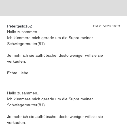
D
a
s
r
e
f
f
e
n
d
e
r
G
e
n
e
r
a
t
i
o
n
e
T
n
Petergeilo162
Okt 20 '2020, 18:33
Hallo zusammen...
Ich kümmere mich gerade um die Supra meiner
Schwiegermutter(81).
Je mehr ich sie aufhübsche, desto weniger will sie sie
verkaufen.
Echte Liebe...
Hallo zusammen...
Ich kümmere mich gerade um die Supra meiner
Schwiegermutter(81).
Je mehr ich sie aufhübsche, desto weniger will sie sie
verkaufen.