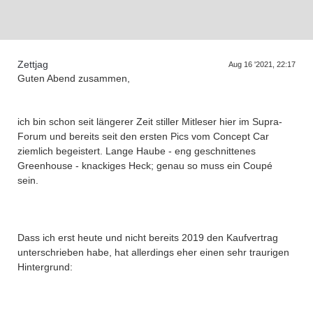
D
a
s
T
r
e
f
f
e
n
d
e
r
G
e
n
e
r
a
t
i
o
n
e
Zettjag
Aug 16 '2021, 22:17
Guten Abend zusammen,
ich bin schon seit längerer Zeit stiller Mitleser hier im Supra-
Forum und bereits seit den ersten Pics vom Concept Car
ziemlich begeistert. Lange Haube - eng geschnittenes
Greenhouse - knackiges Heck; genau so muss ein Coupé
sein.
Dass ich erst heute und nicht bereits 2019 den Kaufvertrag
unterschrieben habe, hat allerdings eher einen sehr traurigen
Hintergrund: