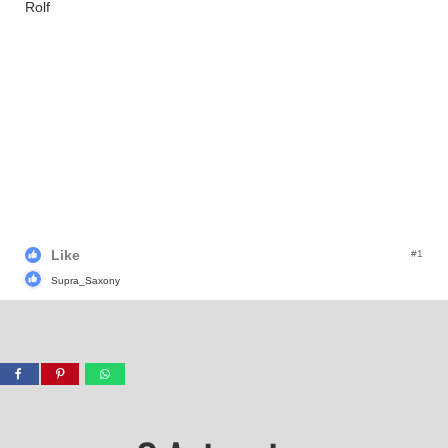
Rolf
Like
#1
Supra_Saxony