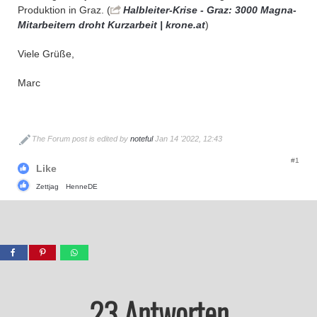
Produktion in Graz. (
Halbleiter-Krise - Graz: 3000 Magna-
Mitarbeitern droht Kurzarbeit | krone.at
)
Viele Grüße,
Marc
The Forum post is edited by
noteful
Jan 14 '2022, 12:43
#1
Like
Zettjag
HenneDE
23 Antworten