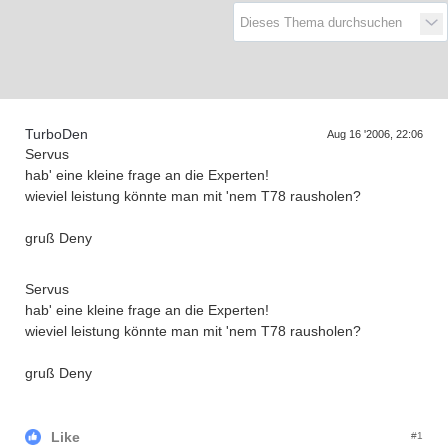
D
a
s
r
e
f
f
e
n
d
e
r
G
e
n
e
r
a
t
i
o
n
e
T
n
TurboDen
Aug 16 '2006, 22:06
Servus
hab' eine kleine frage an die Experten!
wieviel leistung könnte man mit 'nem T78 rausholen?
gruß Deny
Servus
hab' eine kleine frage an die Experten!
wieviel leistung könnte man mit 'nem T78 rausholen?
gruß Deny
Like
#1