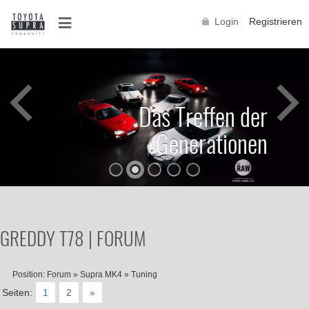
Login
Registrieren
Das Treffen der
Generationen
GREDDY T78 | FORUM
Position:
Forum
»
Supra MK4
»
Tuning
Seiten:
1
2
»