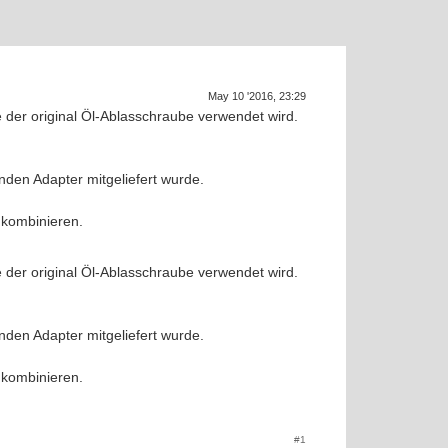
Supra ge
SU
May 10 '2016, 23:29
 der original Öl-Ablasschraube verwendet wird.
en Adapter mitgeliefert wurde.
 kombinieren.
 der original Öl-Ablasschraube verwendet wird.
en Adapter mitgeliefert wurde.
 kombinieren.
#1