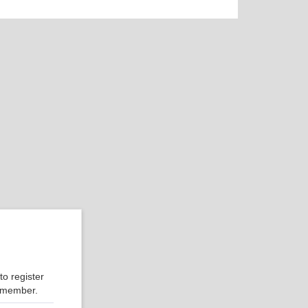
.
o register
r member.