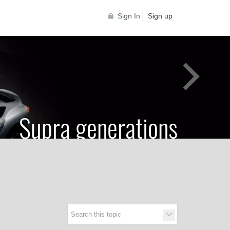
Sign In
Sign up
Supra generations
 Toyota Supra Community for all Supra
generations