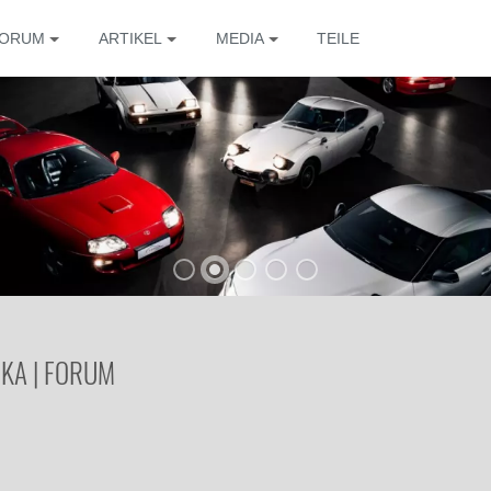
ORUM
ARTIKEL
MEDIA
TEILE
OKA | FORUM
Die 
Die 