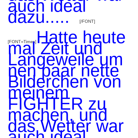
auch ideal
dazu.....
[/FONT]
Hatte heute
mal Zeit und
[FONT=Times]
Langeweile um
nen paar nette
Bilderchen von
meinem
FIGHTER zu
machen, und
das Wetter war
auch ideal