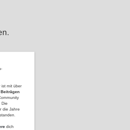
en.
a-
ist mit über
 Beiträgen
a Community
 Die
r die Jahre
tstanden.
ere
dich