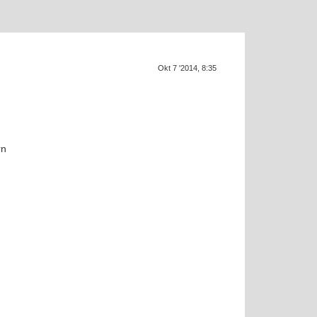
Okt 7 '2014, 8:35
SUP
rn
a