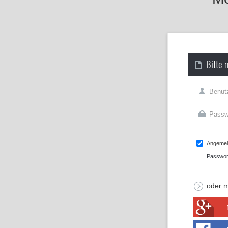
Bitte 
Angemeld
Passwor
oder m