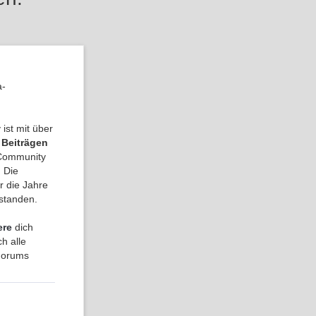
a-
ist mit über
 Beiträgen
a Community
 Die
r die Jahre
tstanden.
ere
dich
h alle
 Forums