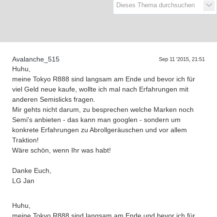
D
a
s
T
e
f
f
e
n
d
e
r
G
e
n
e
r
a
t
i
o
n
e
r
n
Avalanche_515
Sep 11 '2015, 21:51
Huhu,
meine Tokyo R888 sind langsam am Ende und bevor ich für
viel Geld neue kaufe, wollte ich mal nach Erfahrungen mit
anderen Semislicks fragen.
Mir gehts nicht darum, zu besprechen welche Marken noch
Semi's anbieten - das kann man googlen - sondern um
konkrete Erfahrungen zu Abrollgeräuschen und vor allem
Traktion!
Wäre schön, wenn Ihr was habt!
Danke Euch,
LG Jan
Huhu,
meine Tokyo R888 sind langsam am Ende und bevor ich für