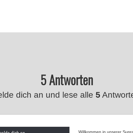
5 Antworten
lde dich an und lese alle
5
Antwort
melde dich an
Willkommen in unserer Supr