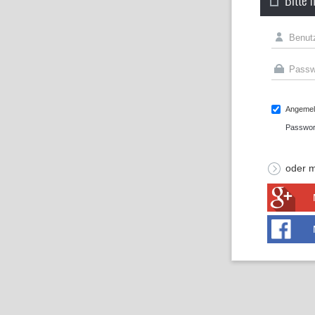
Angemeld
Passwor
oder m