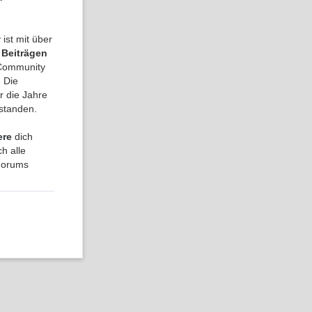
ist mit über
 Beiträgen
a Community
 Die
r die Jahre
tstanden.
ere
dich
h alle
 Forums