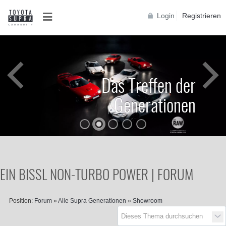
Login
Registrieren
Das Treffen der
Toyota Supra A90
Das Treffen der
Generationen
Generationen
EIN BISSL NON-TURBO POWER | FORUM
Position:
Forum
»
Alle Supra Generationen
»
Showroom