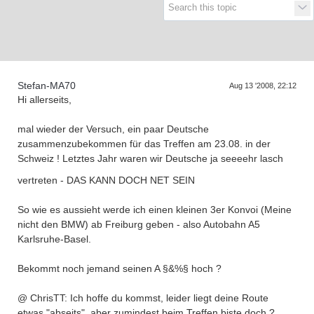
Supra generations
Stefan-MA70
Aug 13 '2008, 22:12
Hi allerseits,
mal wieder der Versuch, ein paar Deutsche
zusammenzubekommen für das Treffen am 23.08. in der
Schweiz ! Letztes Jahr waren wir Deutsche ja seeeehr lasch
vertreten - DAS KANN DOCH NET SEIN
So wie es aussieht werde ich einen kleinen 3er Konvoi (Meine
nicht den BMW) ab Freiburg geben - also Autobahn A5
Karlsruhe-Basel.
Bekommt noch jemand seinen A §&%§ hoch ?
@ ChrisTT: Ich hoffe du kommst, leider liegt deine Route
etwas "abseits", aber zumindest beim Treffen biste doch ?