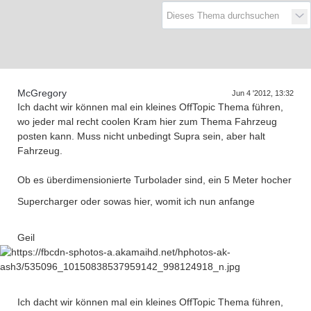
D
a
s
T
e
f
f
e
n
d
e
r
G
e
n
e
r
a
t
i
o
n
e
r
n
McGregory
Jun 4 '2012, 13:32
Ich dacht wir können mal ein kleines OffTopic Thema führen,
wo jeder mal recht coolen Kram hier zum Thema Fahrzeug
posten kann. Muss nicht unbedingt Supra sein, aber halt
Fahrzeug.
Ob es überdimensionierte Turbolader sind, ein 5 Meter hocher
Supercharger oder sowas hier, womit ich nun anfange
Geil
Ich dacht wir können mal ein kleines OffTopic Thema führen,