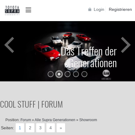
Login
Registrieren
Das Treffen der
Generationen
COOL STUFF | FORUM
Position:
Forum
»
Alle Supra Generationen
»
Showroom
Seiten:
1
2
3
4
»