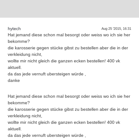
D
a
s
r
e
f
f
e
n
d
e
r
G
e
n
e
r
a
t
i
o
n
e
T
n
hytech
Aug 25 '2015, 16:31
Hat jemand diese schon mal besorgt oder weiss wo ich sie her
bekomme?
die karosserie gegen stücke gibst zu bestellen aber die in der
verkleidung nicht,
wollte mir nicht gleich die ganzen ecken bestellen! 400 vk
aktuell.
da das jede vernuft ubersteigen würde ,
danke
Hat jemand diese schon mal besorgt oder weiss wo ich sie her
bekomme?
die karosserie gegen stücke gibst zu bestellen aber die in der
verkleidung nicht,
wollte mir nicht gleich die ganzen ecken bestellen! 400 vk
aktuell.
da das jede vernuft ubersteigen würde ,