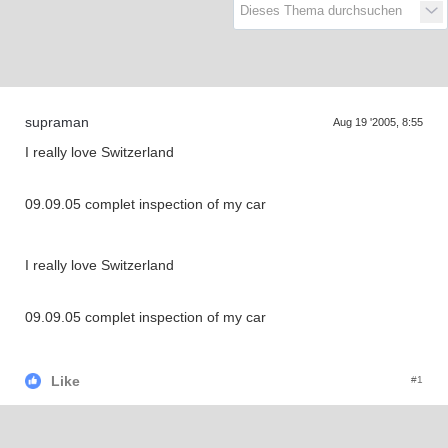
D
a
s
T
r
e
f
f
e
n
d
e
r
G
e
n
e
r
a
t
i
o
n
e
n
supraman
Aug 19 '2005, 8:55
I really love Switzerland
09.09.05 complet inspection of my car
I really love Switzerland
09.09.05 complet inspection of my car
Like
#1