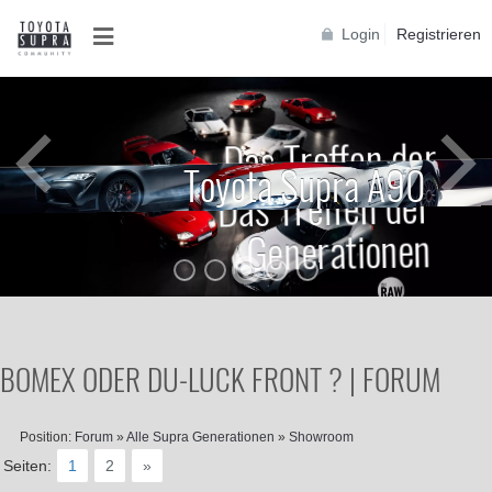
Login
Registrieren
Das Treffen der
Generationen
Toyota Supra A90
Das Treffen der
Generationen
BOMEX ODER DU-LUCK FRONT ? | FORUM
Position:
Forum
»
Alle Supra Generationen
»
Showroom
Seiten:
1
2
»